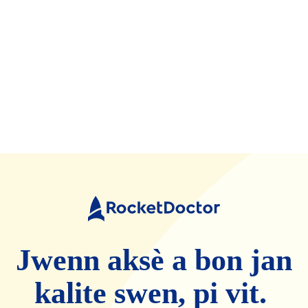
Doktè
fize
Jwenn aksè a bon jan
kalite swen, pi vit.