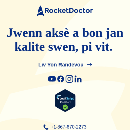
Doktè
fize
Jwenn aksè a bon jan
kalite swen, pi vit.
Liv Yon Randevou
youtube
facebook
instagram
linkedin
+1-867-670-2273