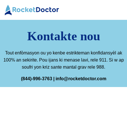
Ale
Doktè
nan
fize
kontni
Kontakte nou
Tout enfòmasyon ou yo kenbe estrikteman konfidansyèl ak
100% an sekirite. Pou ijans ki menase lavi, rele 911. Si w ap
soufri yon kriz sante mantal grav rele 988.
(844)-996-3763 | info@rocketdoctor.com