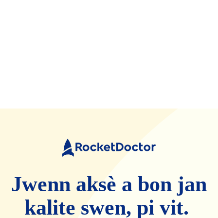
Doktè
fize
Jwenn aksè a bon jan
kalite swen, pi vit.