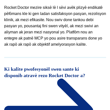
Rocket Doctor mezire siksè lè l sèvi avèk plizyè endikatè
pèfòmans kle ki gen ladan satisfaksyon pasyan, rezolisyon
klinik, ak mezi efikasite. Nou swiv done tankou debi
pasyan yo, pousantaj fini swen vityèl, ak mezi swivi an
aliyman ak jeran mezi nasyonal yo. Platfòm nou an
entegre ak patnè MCP yo pou asire transparans done yo
ak rapò ak rapò ak objektif amelyorasyon kalite.
Ki kalite pwofesyonèl swen sante ki
disponib atravè rezo Rocket Doctor a?