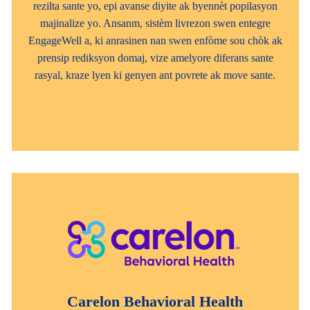
rezilta sante yo, epi avanse diyite ak byennèt popilasyon
majinalize yo. Ansanm, sistèm livrezon swen entegre
EngageWell a, ki anrasinen nan swen enfòme sou chòk ak
prensip rediksyon domaj, vize amelyore diferans sante
rasyal, kraze lyen ki genyen ant povrete ak move sante.
Carelon Behavioral Health