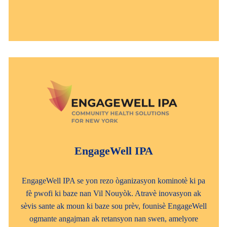
EngageWell IPA
EngageWell IPA se yon rezo òganizasyon kominotè ki pa
fè pwofi ki baze nan Vil Nouyòk. Atravè inovasyon ak
sèvis sante ak moun ki baze sou prèv, founisè EngageWell
ogmante angajman ak retansyon nan swen, amelyore