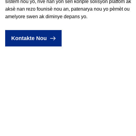
sistèm nou yo, rive nan yon seri konplè solisyon platfòm ak
aksè nan rezo founisè nou an, patenarya nou yo pèmèt ou
amelyore swen ak diminye depans yo.
Kontakte Nou