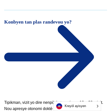
Konbyen tan plas randevou yo?
Tipikman, vizit yo dire nenpòt kote soti nan 10 a 20 minit.
Kreyòl ayisyen
Nou apresye otonomi doktè yo ak doktè yo jwenn bay