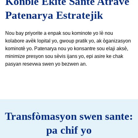
Konble Ekite Sante Atravè
Patenarya Estratejik
Nou bay priyorite a enpak sou kominote yo lè nou
kolabore avèk lopital yo, gwoup pratik yo, ak òganizasyon
kominotè yo. Patenarya nou yo konsantre sou elaji aksè,
minimize presyon sou sèvis ijans yo, epi asire ke chak
pasyan resevwa swen yo bezwen an.
Transfòmasyon swen sante:
pa chif yo