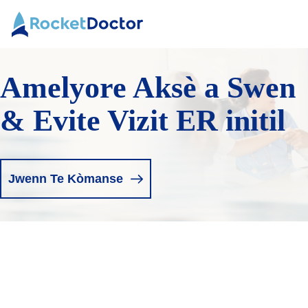
Ale
Doktè
nan
fize
kontni
Amelyore Aksè a Swen
& Evite Vizit ER initil
Jwenn Te Kòmanse