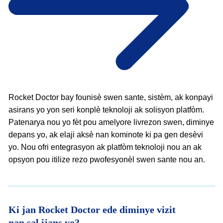
Rocket Doctor bay founisè swen sante, sistèm, ak konpayi
asirans yo yon seri konplè teknoloji ak solisyon platfòm.
Patenarya nou yo fèt pou amelyore livrezon swen, diminye
depans yo, ak elaji aksè nan kominote ki pa gen desèvi
yo. Nou ofri entegrasyon ak platfòm teknoloji nou an ak
opsyon pou itilize rezo pwofesyonèl swen sante nou an.
Ki jan Rocket Doctor ede diminye vizit
nan sal ijans yo?