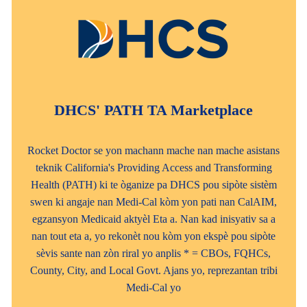
DHCS' PATH TA Marketplace
Rocket Doctor se yon machann mache nan mache asistans
teknik California's Providing Access and Transforming
Health (PATH) ki te òganize pa DHCS pou sipòte sistèm
swen ki angaje nan Medi-Cal kòm yon pati nan CalAIM,
egzansyon Medicaid aktyèl Eta a. Nan kad inisyativ sa a
nan tout eta a, yo rekonèt nou kòm yon ekspè pou sipòte
sèvis sante nan zòn riral yo anplis * = CBOs, FQHCs,
County, City, and Local Govt. Ajans yo, reprezantan tribi
Medi-Cal yo