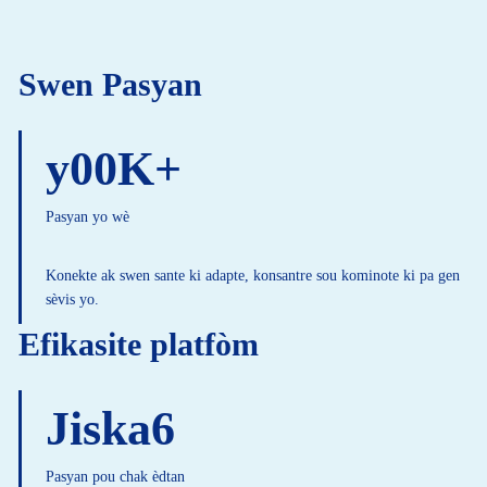
Swen Pasyan
y00
K+
Pasyan yo wè
Konekte ak swen sante ki adapte, konsantre sou kominote ki pa gen
sèvis yo.
Efikasite platfòm
Jiska
6
Pasyan pou chak èdtan