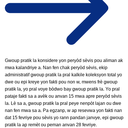
Gwoup pratik la konsidere yon peryòd sèvis pou aliman ak
mwa kalandriye a. Nan fen chak peryòd sèvis, ekip
administratif gwoup pratik la pral kalkile koleksyon total yo
dwe ou epi kreye yon fakti pou non w, mwens frè gwoup
pratik la, yo pral voye bòdwo bay gwoup pratik la. Yo pral
pataje fakti sa a avèk ou anvan 15 mwa apre peryòd sèvis
la. Lè sa a, gwoup pratik la pral peye nenpòt lajan ou dwe
nan fen mwa sa a. Pa egzanp, w ap resevwa yon fakti nan
dat 15 fevriye pou sèvis yo rann pandan janvye, epi gwoup
pratik la ap remèt ou peman anvan 28 fevriye.