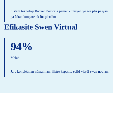
Sistèm teknoloji Rocket Doctor a pèmèt klinisyen yo wè plis pasyan
pa èdtan konpare ak lòt platfòm
Efikasite Swen Virtual
94%
Malad
Jere konplètman nòmalman, ilistre kapasite solid vityèl swen nou an.