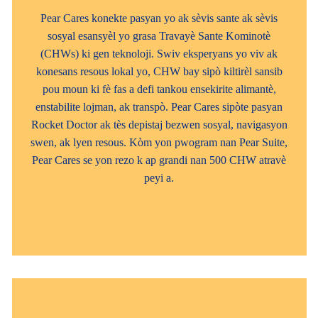
Pear Cares konekte pasyan yo ak sèvis sante ak sèvis
sosyal esansyèl yo grasa Travayè Sante Kominotè
(CHWs) ki gen teknoloji. Swiv eksperyans yo viv ak
konesans resous lokal yo, CHW bay sipò kiltirèl sansib
pou moun ki fè fas a defi tankou ensekirite alimantè,
enstabilite lojman, ak transpò. Pear Cares sipòte pasyan
Rocket Doctor ak tès depistaj bezwen sosyal, navigasyon
swen, ak lyen resous. Kòm yon pwogram nan Pear Suite,
Pear Cares se yon rezo k ap grandi nan 500 CHW atravè
peyi a.