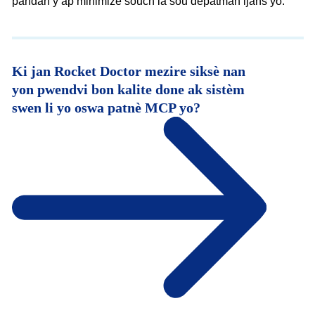
pandan y ap minimize souch la sou depatman ijans yo.
Ki jan Rocket Doctor mezire siksè nan
yon pwendvi bon kalite done ak sistèm
swen li yo oswa patnè MCP yo?