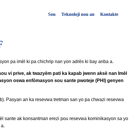
Sou
Teknoloji nou an
Kontakte
F
on pa imèl ki pa chichrip nan yon adrès ki bay anba a.
 sou vi prive, ak twazyèm pati ka kapab jwenn aksè nan Imèl
nikasyon oswa enfòmasyon sou sante pwoteje (PHI) genyen
kab). Pasyan an ka resevwa tretman san yo pa chwazi resevwa
èl sante ak konsantman erezi pou resevwa kominikasyon sa yo
 a.