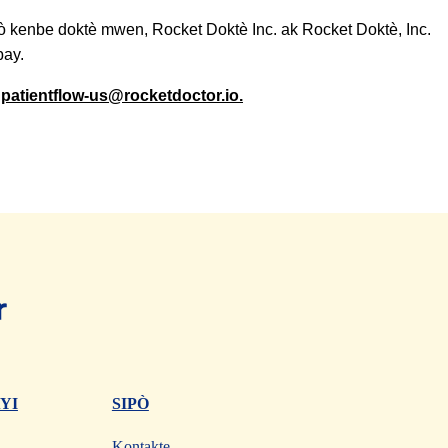
ò kenbe doktè mwen, Rocket Doktè Inc. ak Rocket Doktè, Inc.
bay.
n
patientflow-us@rocketdoctor.io.
YI
SIPÒ
Kontakte