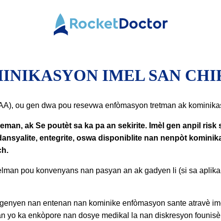
Doktè
fize
INIKASYON IMEL SAN CHI
AA), ou gen dwa pou resevwa enfòmasyon tretman ak kominikasy
man, ak Se poutèt sa ka pa an sekirite. Imèl gen anpil risk
idansyalite, entegrite, oswa disponiblite nan nenpòt komi
ch.
 sèlman pou konvenyans nan pasyan an ak gadyen li (si sa apli
genyen nan entenan nan kominike enfòmasyon sante atravè im
an yo ka enkòpore nan dosye medikal la nan diskresyon founisè