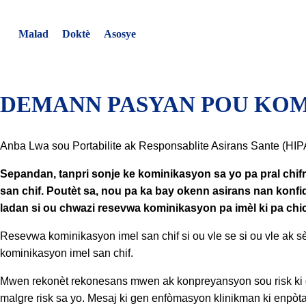
Ale
nan
Malad
Doktè
Asosye
kontni
DEMANN PASYAN POU KOM
Anba Lwa sou Portabilite ak Responsablite Asirans Sante (HIP
Sepandan, tanpri sonje ke kominikasyon sa yo pa pral chifre
san chif. Poutèt sa, nou pa ka bay okenn asirans nan konf
ladan si ou chwazi resevwa kominikasyon pa imèl ki pa chi
Resevwa kominikasyon imel san chif si ou vle se si ou vle ak
kominikasyon imel san chif.
Mwen rekonèt rekonesans mwen ak konpreyansyon sou risk ki 
malgre risk sa yo. Mesaj ki gen enfòmasyon klinikman ki enpòt