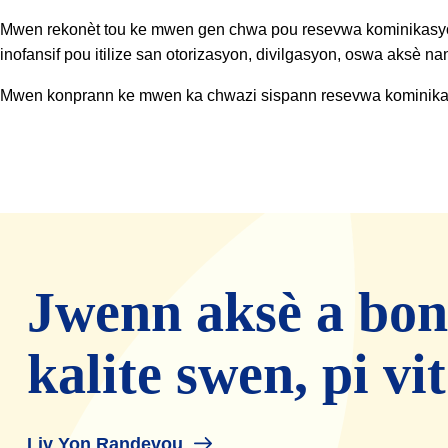
Mwen rekonèt tou ke mwen gen chwa pou resevwa kominikasyon a
inofansif pou itilize san otorizasyon, divilgasyon, oswa aks
Mwen konprann ke mwen ka chwazi sispann resevwa kominikasyo
Jwenn aksè a bon
kalite swen, pi vi
Liv Yon Randevou