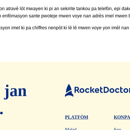
travè lòt mwayen ki pi an sekirite tankou pa telefòn, epi dak
è nan enfòmasyon sante pwoteje mwen voye nan adrès imel mwen 
n imel ki pa chiffres nenpòt ki lè lè mwen voye yon imèl na
 jan
Doktè
fize
t.
PLATFÒM
KONPA
Meni
Malad
Sou